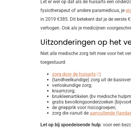
Let er wel op dat als de huisarts een onderzo
fysiotherapeut of andere paramedicus, je
ei
in 2019 €385. Dit betekent dat je de eerste €
verhogen. Ook als je medicijnen voorgeschrev
Uitzonderingen op het ver
Niet alle medische zorg telt mee voor het ve
toegestuurd:
zorg door de huisarts
;
(tandheelkundige) zorg uit de basisver
verloskundige zorg;
kraamzorg;
bruikleenartikelen (bv medische hulpmi
gratis bevolkingsonderzoeken (bijvoo
de griepprik voor risicogroepen;
zorg die vanuit de
aanvullende (tandar
Let op
bij spoedeisende hulp
: voor een bez