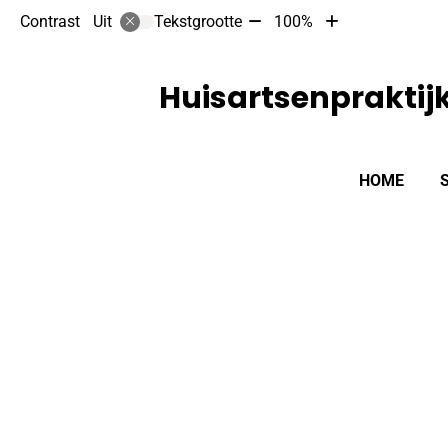
Tekst
Tekst
Contrast
Tekstgrootte
100%
Uit
verkleinen
vergroten
met
met
10%
10%
Huisartsenpraktij
Hoofdmenu
HOME