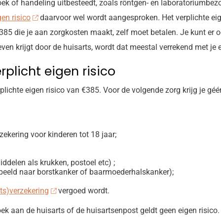
ek of handeling uitbesteedt, zoals röntgen- en laboratoriumbezoek
gen risico
daarvoor wel wordt aangesproken. Het verplichte eig
385 die je aan zorgkosten maakt, zelf moet betalen. Je kunt er ook
en krijgt door de huisarts, wordt dat meestal verrekend met je e
plicht eigen risico
rplichte eigen risico van €385. Voor de volgende zorg krijg je g
zekering voor kinderen tot 18 jaar;
ddelen als krukken, postoel etc) ;
rbeeld naar borstkanker of baarmoederhalskanker);
ts)verzekering
vergoed wordt.
oek aan de huisarts of de huisartsenpost geldt geen eigen risic