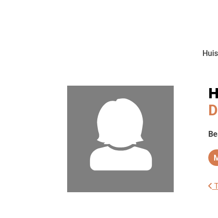
Huis
H
D
Be
T