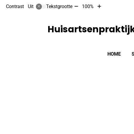
Tekst
Tekst
Contrast
Tekstgrootte
100%
Uit
verkleinen
vergroten
met
met
10%
10%
Huisartsenpraktij
Hoofdmenu
HOME