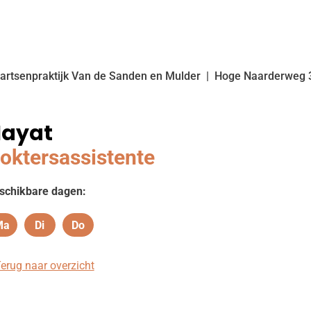
artsenpraktijk Van de Sanden en Mulder
Hoge Naarderweg
ayat
oktersassistente
schikbare dagen:
Ma
Di
Do
Maandag
Dinsdag
Donderdag
erug naar overzicht